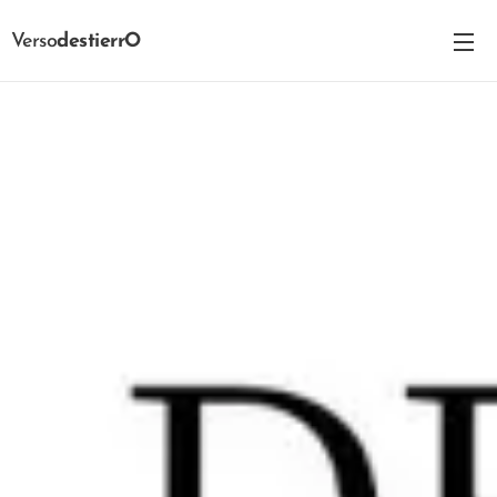
Verso
destierrO