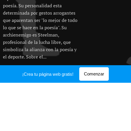
poesía. Su personalidad esta
determinada por gestos arrogantes
que aparentan ser "lo mejor de todo
lo que se hace en la poesía". Su
archienemigo es Steelman,
profesional de la lucha libre, que
simboliza la alianza con la poesía y
el deporte. Sobre el...
Comenzar
¡Crea tu página web gratis!
EL Criticastro
28.09.2020
Personaje creado para satirizar la
"critica fácil" que se ejerce en el
medio poético; lanzada desde el
cliché, y la especulación áulica del